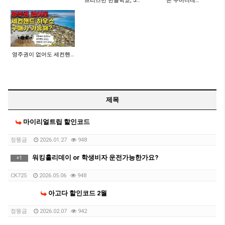
브리즈번 한글학교, 3…
"돈 주머니네…
영주권이 없어도 세컨핸…
제목
마이리얼트립 할인코드
정똥금
2026.01.27
948
워킹홀리데이 or 학생비자 운전가능한가요?
+
1
CK725
2026.05.06
948
아고다 할인코드 2월
정똥금
2026.02.07
942