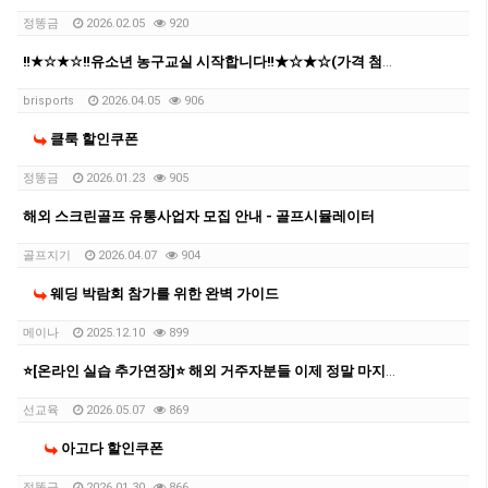
정똥금
2026.02.05
920
‼️★☆★☆‼️유소년 농구교실 시작합니다‼️★☆★☆(가격 첨부 및 인스타 링크 추가)‼️‼️
brisports
2026.04.05
906
클룩 할인쿠폰
정똥금
2026.01.23
905
해외 스크린골프 유통사업자 모집 안내 - 골프시뮬레이터
골프지기
2026.04.07
904
웨딩 박람회 참가를 위한 완벽 가이드
메이나
2025.12.10
899
⭐[온라인 실습 추가연장]⭐ 해외 거주자분들 이제 정말 마지막 기회 입니다.
선교육
2026.05.07
869
아고다 할인쿠폰
정똥금
2026.01.30
866