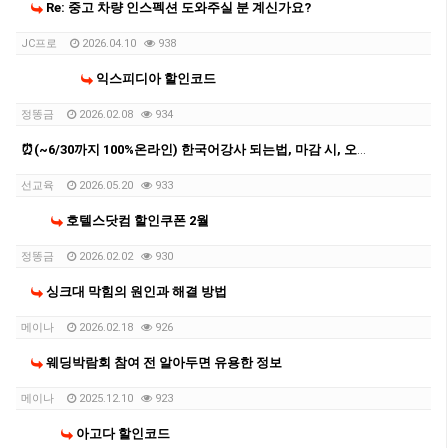
Re: 중고 차량 인스펙션 도와주실 분 계신가요?
JC프로
2026.04.10
938
익스피디아 할인코드
정똥금
2026.02.08
934
⏰(~6/30까지 100%온라인) 한국어강사 되는법, 마감 시, 오프라인 확정
선교육
2026.05.20
933
호텔스닷컴 할인쿠폰 2월
정똥금
2026.02.02
930
싱크대 막힘의 원인과 해결 방법
메이나
2026.02.18
926
웨딩박람회 참여 전 알아두면 유용한 정보
메이나
2025.12.10
923
아고다 할인코드