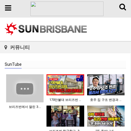
Toggl
Toggle
naviga
navigation
커뮤니티
SunTube
170만불대 브리즈번 …
호주 집 구조 변경과 …
브리즈번에서 열린 3.…