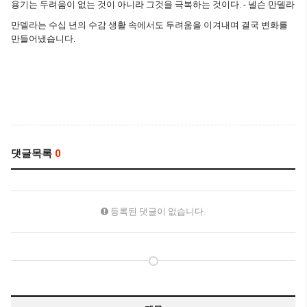
용기는 두려움이 없는 것이 아니라 그것을 극복하는 것이다. - 넬슨 만델라
만델라는 수십 년의 수감 생활 속에서도 두려움을 이겨내며 결국 변화를
만들어냈습니다.
댓글목록
0
등록된 댓글이 없습니다.