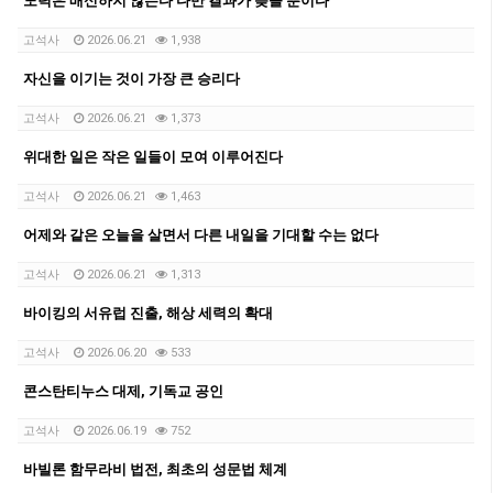
노력은 배신하지 않는다 다만 결과가 늦을 뿐이다
고석사
2026.06.21
1,938
자신을 이기는 것이 가장 큰 승리다
고석사
2026.06.21
1,373
위대한 일은 작은 일들이 모여 이루어진다
고석사
2026.06.21
1,463
어제와 같은 오늘을 살면서 다른 내일을 기대할 수는 없다
고석사
2026.06.21
1,313
바이킹의 서유럽 진출, 해상 세력의 확대
고석사
2026.06.20
533
콘스탄티누스 대제, 기독교 공인
고석사
2026.06.19
752
바빌론 함무라비 법전, 최초의 성문법 체계