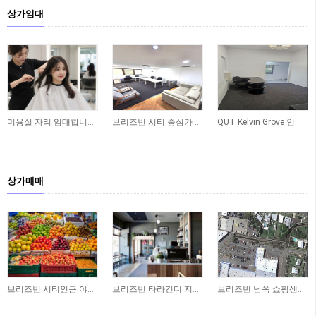
상가임대
796
2,426
2,831
미용실 자리 임대합니다 - Yeronga
브리즈번 시티 중심가 사무실 공간 임대합니다
QUT Kelvin Grove 인근 오피스 공간 임대합니다
상가매매
7,080
10,981
11,810
브리즈번 시티인근 야채가게 상가 매매합니다
브리즈번 타라긴디 지역 독립 상가 매매 (250sqm)
브리즈번 남쪽 쇼핑센터에 위치한 상가 매매합니다 ​