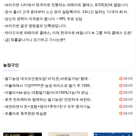
- 브리즈번 시티에서 한국어로 진행되는 라떼아트 클래스, 8/29(토)에 열립니다
- 정식 출시! 고객 응대부터 노쇼 방지 알림톡까지. 24시간 일하는 '다국어 AI 비서' 를…
- 당신의 경력이 자격증이 됩니다 — RPL 무료 상담
- 브리즈번 골코 명랑골프 단톡방입니다.
- 하이드아웃 라떼아트 클래스, 이제 한국어로 배웁니다 ☕ 그룹 커피 클래스 오픈!
- 급) 워홀끝나거나 포기하고 가시는분!!
농장구인
- 딸기농장 대규모인원모집! 비자,돈,바로일가능! 함께하실분!
08-09
- 카불쳐에서 가장!!!!!!!!!!큰 농장 하이드로 딸기 주 1000불 이상
08-09
- 아월리+aa 받는 대형딸기팜/비자100%가능/저 런닝 좀 같이 뛰어주실분../상시채용중
08-09
- 호주 컨트렉터와 함께하는 딸기농장! 안전하게 세컨따세요
08-09
- 세컨따면서 돈+경험+영어+추억+친구 모두 챙겨가실분
08-09
- 트롤리로 폭주한판 뛰실분
08-09