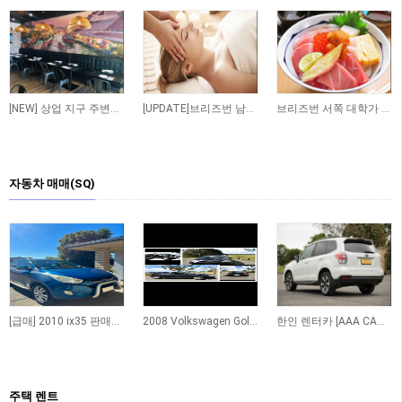
182
122
383
[NEW] 상업 지구 주변에 위치한 저렴한 렌트비의 수익률 좋은 타이 테이크 어웨이 샾 매…
[UPDATE]브리즈번 남쪽 저렴한 렌트비 마사지 샾
브리즈번 서쪽 대학가 인근 일식당 매매 합니다
자동차 매매(SQ)
52
205
224
[급매] 2010 ix35 판매합니다
2008 Volkswagen Golf TDI Automatic
한인 렌터카 [AAA CAR RENTAL]
주택 렌트