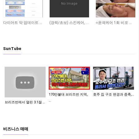
No Image
1,576
1,903
2,420
다이어트 약 업데이트 됐어요
(경력/초보) 스킨케어, 리메디얼 테라피스트 -스폰비자가능
⭐️윤곽케어 1회 비포 애프터 사진 ⭐️
SunTube
170만불대 브리즈번 지역,
호주 집 구조 변경과 증축,…
…
브리즈번에서 열린 3.1절 …
비즈니스 매매