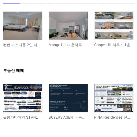
14
43
51
런컨 마스터룸 2인 사실분 구합니다!! 8/17부터
Mango Hill 타운하우스 렌트 (즉시가능 ~ 12.6. (일부가능) / 전체 or 방…
Chapel Hill 하우스 1층 독방 2개 쉐어생 구합니다 (비흡연 / 빌 포함)
부동산 매매
237
350
348
울릉가바지역 STANLEY 신축아파트
BUYERS AGENT - 구매 - 레노베이션 - 렌트관리 ONE STOP SERVICE
NINA Residences 신축 프로젝트(Caboolture)