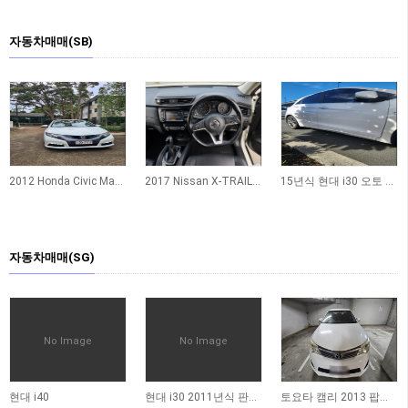
자동차매매(SB)
4
6
15
2012 Honda Civic Manual 팝니다!
2017 Nissan X-TRAIL ST-L 판매합니다
15년식 현대 i30 오토 풀옵션 (16만km / RWC완료 / 풀 로그북 / $10,30…
자동차매매(SG)
No Image
No Image
555
542
551
현대 i40
현대 i30 2011년식 판매합니다
토요타 캠리 2013 팝니다 (판매완료)