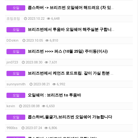
콥스하버 -> 브리즈번 오일쉐어 해드려요 (차 있음)
오일
조잉조잉
2023.10.22
6,648
브리즈번에서 투움바 오일쉐어 해주실분 구합니다
오일
DDokin
2023.10.05
6,810
브리즈번 >>>> 퍼스 (10월 25일) 주이동(이사)
오일
jin0723
2023.08.30
7,631
브리즈번에서 케언즈 로드트립. 같이 가실 한분 모셔요
오일
sunnysmith
2023.08.21
6,992
오일쉐어 : 브리즈번 to 투움바
오일
kevin
2023.08.08
6,650
콥스하버,울굴가,브리즈번 오일쉐어 가능합니다
오일
9900ss
2023.07.24
6,806