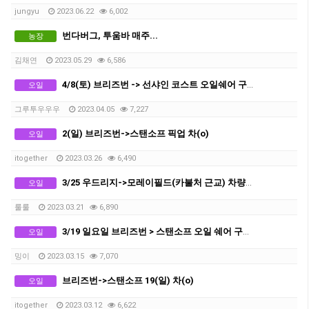
jungyu
2023.06.22
6,002
번다버그, 투움바 매주...
농장
김채연
2023.05.29
6,586
4/8(토) 브리즈번 -> 선샤인 코스트 오일쉐어 구합니다.
오일
그루투우우우
2023.04.05
7,227
2(일) 브리즈번->스탠소프 픽업 차(o)
오일
itogether
2023.03.26
6,490
3/25 우드리지->모레이필드(카불처 근교) 차량픽업구합니다!;)
오일
룰룰
2023.03.21
6,890
3/19 일요일 브리즈번 > 스탠소프 오일 쉐어 구합니다 ❤️
오일
밍이
2023.03.15
7,070
브리즈번->스탠소프 19(일) 차(o)
오일
itogether
2023.03.12
6,622