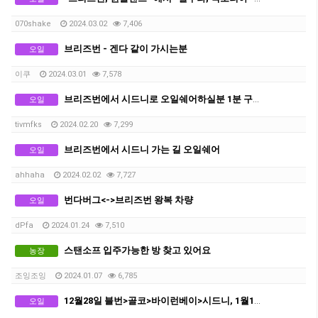
070shake
2024.03.02
7,406
브리즈번 - 겐다 같이 가시는분
오일
이쿠
2024.03.01
7,578
브리즈번에서 시드니로 오일쉐어하실분 1분 구합니다
오일
tivmfks
2024.02.20
7,299
브리즈번에서 시드니 가는 길 오일쉐어
오일
ahhaha
2024.02.02
7,727
번다버그<->브리즈번 왕복 차량
오일
dPfa
2024.01.24
7,510
스탠소프 입주가능한 방 찾고 있어요
농장
조잉조잉
2024.01.07
6,785
12월28일 블번>골코>바이런베이>시드니, 1월1일 시드니>골코>블번
오일