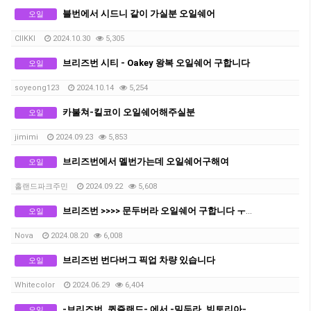
블번에서 시드니 같이 가실분 오일쉐어
오일
CIIKKI
2024.10.30
5,305
브리즈번 시티 - Oakey 왕복 오일쉐어 구합니다
오일
soyeong123
2024.10.14
5,254
카불쳐-킬코이 오일쉐어해주실분
오일
jimimi
2024.09.23
5,853
브리즈번에서 멜번가는데 오일쉐어구해여
오일
홀랜드파크주민
2024.09.22
5,608
브리즈번 >>>> 문두버라 오일쉐어 구합니다 ㅜㅜㅜ
오일
Nova
2024.08.20
6,008
브리즈번 번다버그 픽업 차량 있습니다
오일
Whitecolor
2024.06.29
6,404
-브리즈번, 퀸즐랜드- 에서 -밀두라, 빅토리아- 도착 오일 쉐어 구합니다
오일