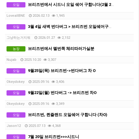
브리즈번에서 시드니 오일 쉐어 구합니다(2월 25-26일 출발)
오일
LoveallBNE
2026.02.13
1,945
3월 4일 새벽 번다버그 > 브리즈번 오일쉐어구해요
오일
그냥하는거지뭐
2026.01.27
2,152
브리즈번에서 멜번쪽 체리따러가실분
농장
Nujab
2025.10.20
3,307
9월25일(목) 브리즈번->번다버그 차 O
오일
Okeydokey
2025.09.16
3,406
9월22일(월) 번다버그 -> 브리즈번 차O
오일
Okeydokey
2025.09.16
3,349
브리즈번, 퀸즐랜드 오일쉐어 구합니다 (차O)
오일
Jason12
2025.07.13
4,368
7월 20일 브리즈번>>>시드니
오일