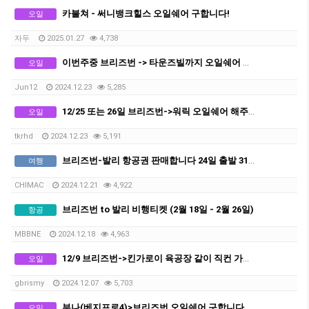
카불쳐 - 써니뱅크힐스 오일쉐어 구합니다!
오일
자두
2025.01.27
4,738
이번주중 브리즈번 -> 타운즈빌까지 오일쉐어 있습니다
오일
Jun12
2024.12.23
5,285
12/25 또는 26일 브리즈번->워릭 오일쉐어 해주실 분
오일
tkrhd
2024.12.23
5,191
브리즈번-발리 항공권 판매합니다 24일 출발 31일 도착
여행
CHIMAC
2024.12.21
4,922
브리즈번 to 발리 비행티켓 (2월 18일 - 2월 26일)
항공
MBBNE
2024.12.18
4,963
12/9 브리즈번->킨가로이 육공장 같이 직컨 가실 분 구합니다 (저포함 최대 3명까지 가능)
오일
gbrismy
2024.12.07
5,703
부나(베지프로4)>브리즈번 오일쉐어 구합니다
오일