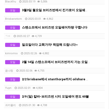
Blackfru
2025.03.19
5,006
3월3일 월요일 브리즈번에서 킨가로이 오일쉐어 차량구합니다.
오일
Brisbanetom
2025.03.01
4,862
스텐소프에서 브리즈번 오일쉐어차량 구합니다
오일
ㄱㅇ
2025.02.27
4,739
일요일이다 교회가자! 픽업해 드립니다~
오일
kimromio
2025.02.26
4,882
2월 14일 스탠소프에서 브리즈번까지 가는 오일쉐어 구합니다
오일
음냐링
2025.02.06
4,755
2/2 brisbane에서 stanthorpe까지 oilshare 구합니다
오일
Yuyn
2025.02.01
4,804
2/9 (일) 칼바-브리즈번 시티 오일쉐어 편도 60불
오일
과카몰리
2025.01.30
4,708