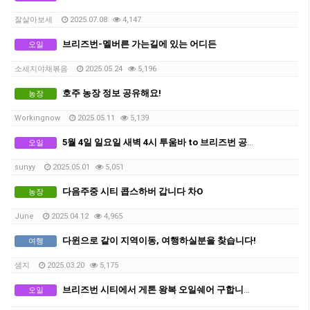
잘살아보세
2025.07.08
4,147
브리즈번-멜버른 가는길에 있는 어디든
오일
소세지야채볶음
2025.05.24
5,196
호주 농장 정보 공유해요!
농장
Workingnow
2025.05.11
5,139
5월 4일 일요일 새벽 4시 투움바 to 브리즈번 공항행 오일쉐어 구합니다.
오일
sunyy
2025.05.01
5,051
다음주중 시티 콥스하버 갑니다 차O
농장
June
2025.04.12
4,965
다윈으로 같이 지역이동, 여행하실분을 찾습니다!
여행
샘지
2025.03.20
5,175
브리즈번 시티에서 게톤 왕복 오일쉐어 구합니다. (차X)
오일