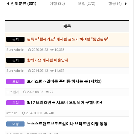
전체분류 (331)
여행 (35)
오일 (272)
항공 (4)
제목
필독 = "함께가요" 게시판 글쓰기 하려면 "등업필수"
공지
Sun Admin
2020.06.23
10,338
함께가요 게시판 이용안내
공지
Sun Admin
2014.07.13
11,637
브리즈번->멜버른 주이동 하시는 분 (자차x)
오일
노스힌지
2026.08.08
77
8/17 브리즈번 ➔ 시드니 오일쉐어 구합니다!
오일
imtashi
2026.08.03
240
노스스트랜드브로크섬이나 브리즈번 여행 동행 구해요~
여행