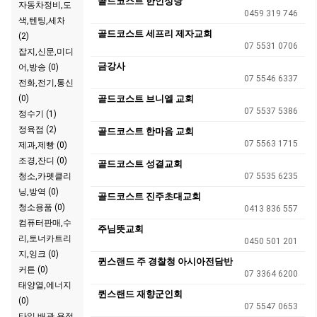
골드코스트 한인성당
자동차정비,도
0459 319 746
색,텐팅,세차
골드코스트 세프리 제자교회
(2)
07 5531 0706
잡지,신문,미디
금강사
어,방송 (0)
07 5546 6337
전화,전기,통신
(0)
골드코스트 브니엘 교회
07 5537 5386
정수기 (1)
정육점 (2)
골드코스트 한마음 교회
07 5563 1715
제과,제빵 (0)
조경,잔디 (0)
골드코스트 성결교회
청소,카펫클리
07 5535 6235
닝,방역 (0)
골드코스트 진주초대교회
청소용품 (0)
0413 836 557
컴퓨터판매,수
주님뜻교회
리,토너카트리
0450 501 201
지,잉크 (0)
퀸스랜드 주 경찰청 아시아전담반
커튼 (0)
07 3364 6200
태양열,에너지
퀸스랜드 재향군인회
(0)
07 5547 0653
타일,배관,용접,