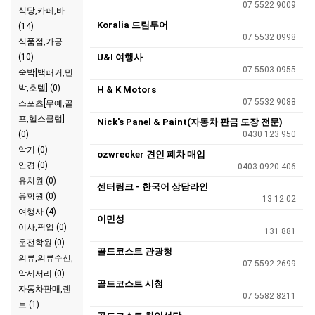
07 5522 9009
식당,카페,바
Koralia 드림투어
(14)
07 5532 0998
식품점,가공
(10)
U&I 여행사
07 5503 0955
숙박[백패커,민
박,호텔] (0)
H & K Motors
07 5532 9088
스포츠[무예,골
프,헬스클럽]
Nick's Panel & Paint(자동차 판금 도장 전문)
(0)
0430 123 950
악기 (0)
ozwrecker 견인 폐차 매입
안경 (0)
0403 0920 406
유치원 (0)
센터링크 - 한국어 상담라인
유학원 (0)
13 12 02
여행사 (4)
이민성
이사,픽업 (0)
131 881
운전학원 (0)
골드코스트 관광청
의류,의류수선,
07 5592 2699
악세서리 (0)
골드코스트 시청
자동차판매,렌
07 5582 8211
트 (1)