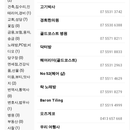
(2)
건축,집수리,인
고기박사
07 5531 3742
테리어,경비 (1)
교회,성당 (7)
경희한의원
07 5530 6388
꽃집 (0)
금융,보험,융자,
골드코스트 병원
송금 (0)
07 5571 8211
노래방,PC방,비
닥터방
디오 (1)
07 5591 8833
당구장 (0)
헤어리더(골드코스트)
면세점,건강식
07 5531 2963
품,선물 (5)
No 52(헤어 샵)
미용,뷰티,맛사
07 5511 4629
지 (2)
락 노래방
번역사,통역사
07 5591 8279
(0)
Baron Tiling
변호사,법무사
07 5519 4999
(1)
오즈게코
병원 (3)
0413 657 668
부동산 (0)
우리 여행사
사찰 (1)