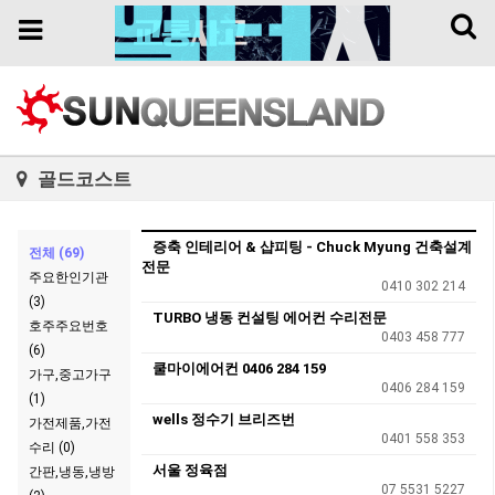
Toggl
Toggle
naviga
navigation
골드코스트
증축 인테리어 & 샵피팅 - Chuck Myung 건축설계
전체 (69)
전문
주요한인기관
0410 302 214
(3)
TURBO 냉동 컨설팅 에어컨 수리전문
호주주요번호
0403 458 777
(6)
쿨마이에어컨 0406 284 159
가구,중고가구
0406 284 159
(1)
wells 정수기 브리즈번
가전제품,가전
0401 558 353
수리 (0)
서울 정육점
간판,냉동,냉방
07 5531 5227